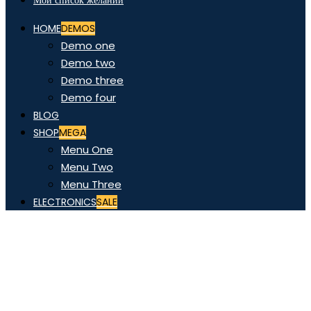
Мой список желаний
HOME
DEMOS
Demo one
Demo two
Demo three
Demo four
BLOG
SHOP
MEGA
Menu One
Menu Two
Menu Three
ELECTRONICS
SALE