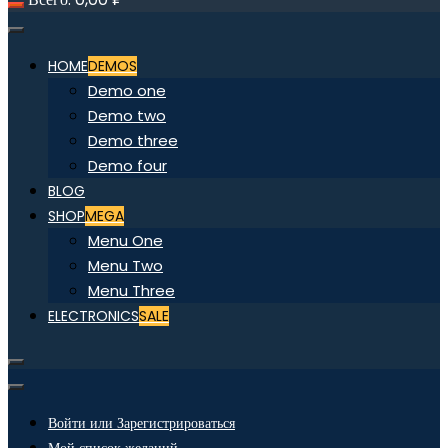
HOME
DEMOS
Demo one
Demo two
Demo three
Demo four
BLOG
SHOP
MEGA
Menu One
Menu Two
Menu Three
ELECTRONICS
SALE
Войти или Зарегистрироваться