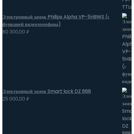
Электронный замок Philips Alpha VP-5HBWS (с
функцией видеодомофона)
80 300,00
₽
Электронный замок Smart lock DZ 888
25 000,00
₽