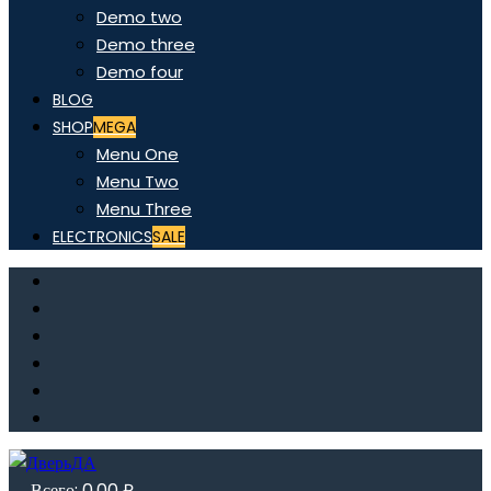
Demo two
Demo three
Demo four
BLOG
SHOP
MEGA
Menu One
Menu Two
Menu Three
ELECTRONICS
SALE
Всего:
0,00
₽