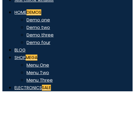
Мой список желаний
HOME
DEMOS
Demo one
Demo two
Demo three
Demo four
BLOG
SHOP
MEGA
Menu One
Menu Two
Menu Three
ELECTRONICS
SALE