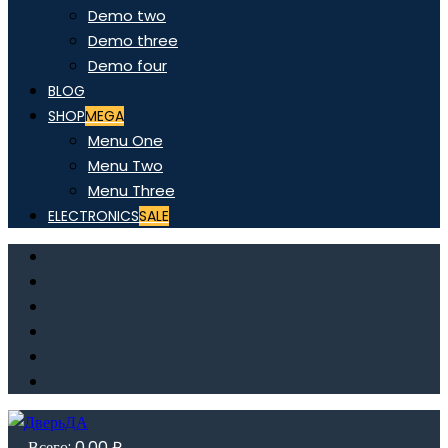
Demo two
Demo three
Demo four
BLOG
SHOP
MEGA
Menu One
Menu Two
Menu Three
ELECTRONICS
SALE
Всего:
0,00
₽