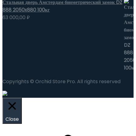
Стальная дверь Амстердам биометрический замок DZ
888 2050x880 100кг
63 000,00
₽
Copyrights © Orchid Store Pro. All rights reserved
Close