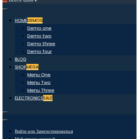
HOME
DEMOS
Demo one
Demo two
Demo three
Demo four
BLOG
SHOP
MEGA
Menu One
Menu Two
Menu Three
ELECTRONICS
SALE
Войти или Зарегистрироваться