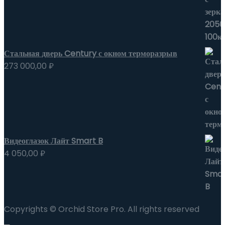
Стальная дверь Century с окном терморазрыв
273 000,00
₽
Видеоглазок Лайт Smart B
4 050,00
₽
Copyrights © Orchid Store Pro. All rights reserved