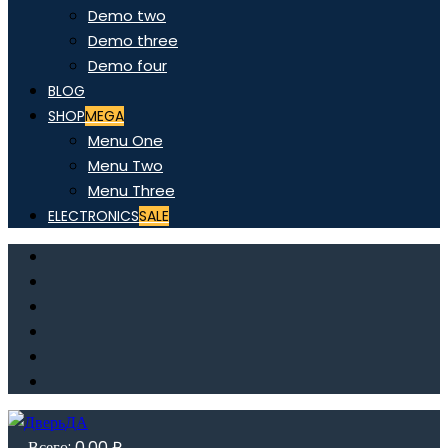
Demo two
Demo three
Demo four
BLOG
SHOP
MEGA
Menu One
Menu Two
Menu Three
ELECTRONICS
SALE
Всего:
0,00
₽