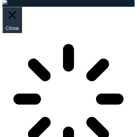
Close