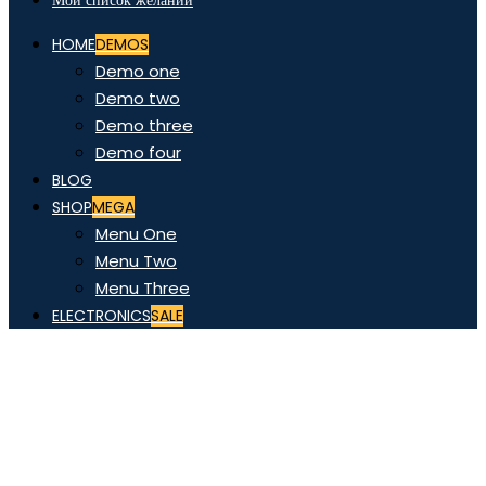
Мой список желаний
HOME
DEMOS
Demo one
Demo two
Demo three
Demo four
BLOG
SHOP
MEGA
Menu One
Menu Two
Menu Three
ELECTRONICS
SALE