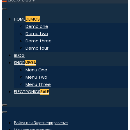
HOME
DEMOS
Demo one
Demo two
Demo three
Demo four
BLOG
SHOP
MEGA
Menu One
Menu Two
Menu Three
ELECTRONICS
SALE
Войти или Зарегистрироваться