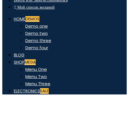
Войти или Зарегистрироваться
Мой список желаний
HOME
DEMOS
Demo one
Demo two
Demo three
Demo four
BLOG
SHOP
MEGA
Menu One
Menu Two
Menu Three
ELECTRONICS
SALE