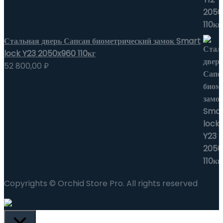
Стальная дверь Сапсан биометрический замок Smart
lock Y23 2050x960 110кг
52 800,00
₽
Copyrights © Orchid Store Pro. All rights reserved