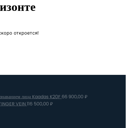
изонте
скоро откроется!
ознаванием лица Kaadas K20F
66 900,00
₽
FINGER VEIN
116 500,00
₽