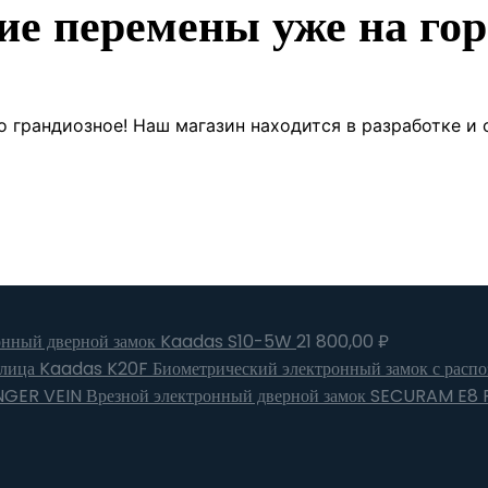
ие перемены уже на гор
о грандиозное! Наш магазин находится в разработке и 
онный дверной замок Kaadas S10-5W
21 800,00
₽
Биометрический электронный замок с расп
Врезной электронный дверной замок SECURAM E8 