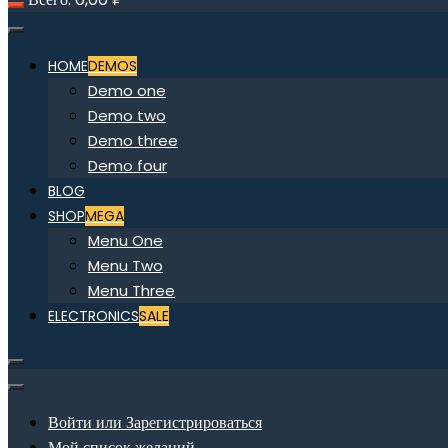
HOME
DEMOS
Demo one
Demo two
Demo three
Demo four
BLOG
SHOP
MEGA
Menu One
Menu Two
Menu Three
ELECTRONICS
SALE
Войти или Зарегистрироваться
Мой список желаний