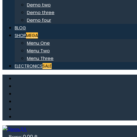
Demo two
Demo three
Demo four
BLOG
SHOP
MEGA
Menu One
Menu Two
Menu Three
ELECTRONICS
SALE
Всего:
0,00
₽