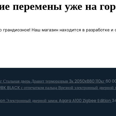
ие перемены уже на гор
о грандиозное! Наш магазин находится в разработке и 
Стальная дверь Дравит терморазрыв 3к 2050x880 110кг
60 0
Врезной электронный дверной 
Электронный дверной замок Aqara A100 Zigbee Edition
3