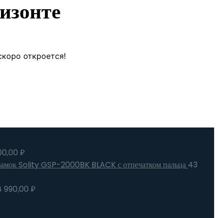
изонте
скоро откроется!
00,00
₽
замок Solity GSP-2000BK BLACK с отпечатком пальца
43
4 990,00
₽