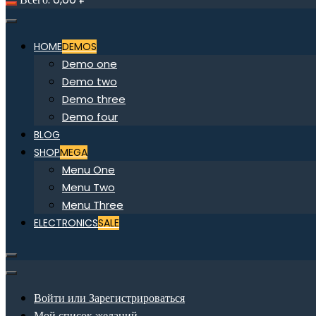
HOME
DEMOS
Demo one
Demo two
Demo three
Demo four
BLOG
SHOP
MEGA
Menu One
Menu Two
Menu Three
ELECTRONICS
SALE
Войти или Зарегистрироваться
Мой список желаний