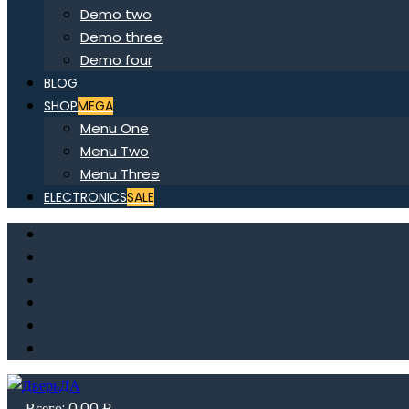
Demo two
Demo three
Demo four
BLOG
SHOP
MEGA
Menu One
Menu Two
Menu Three
ELECTRONICS
SALE
Всего:
0,00
₽