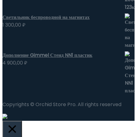
Светильник беспроводной на магнитах
1 300,00
₽
Дополнение Gimmel Стенд NN1 пластик
4 900,00
₽
Copyrights © Orchid Store Pro. All rights reserved