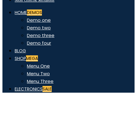
Мой список желаний
HOME
DEMOS
Demo one
Demo two
Demo three
Demo four
BLOG
SHOP
MEGA
Menu One
Menu Two
Menu Three
ELECTRONICS
SALE