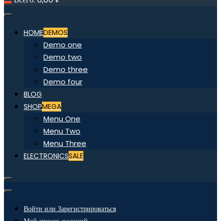
HOME
DEMOS
Demo one
Demo two
Demo three
Demo four
BLOG
SHOP
MEGA
Menu One
Menu Two
Menu Three
ELECTRONICS
SALE
Войти или Зарегистрироваться