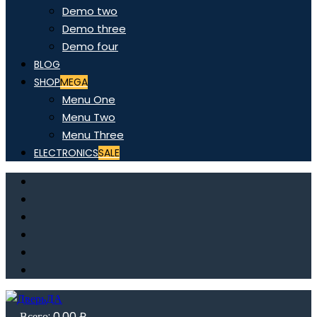
Demo two
Demo three
Demo four
BLOG
SHOP
MEGA
Menu One
Menu Two
Menu Three
ELECTRONICS
SALE
Всего:
0,00
₽