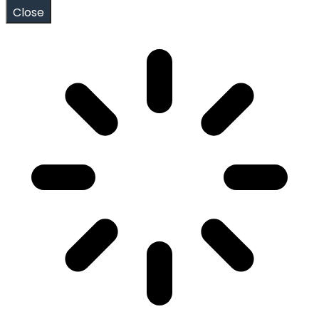
Close