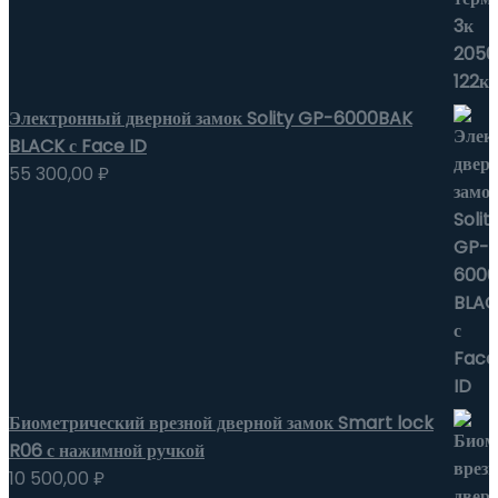
Электронный дверной замок Solity GP-6000BAK
BLACK с Face ID
55 300,00
₽
Биометрический врезной дверной замок Smart lock
R06 с нажимной ручкой
10 500,00
₽