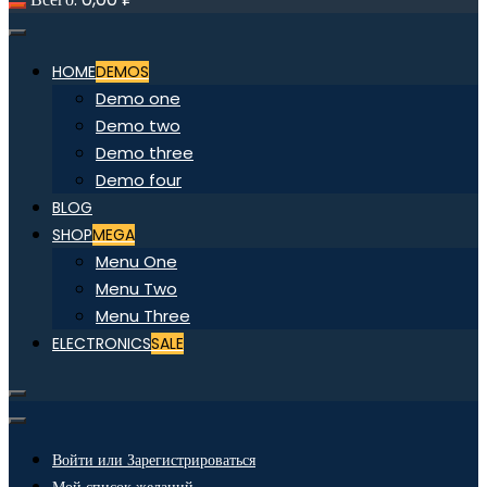
HOME
DEMOS
Demo one
Demo two
Demo three
Demo four
BLOG
SHOP
MEGA
Menu One
Menu Two
Menu Three
ELECTRONICS
SALE
Войти или Зарегистрироваться