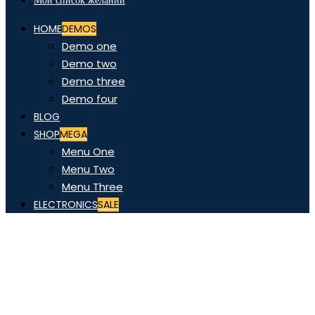
Мой список желаний
HOME
DEMOS
Demo one
Demo two
Demo three
Demo four
BLOG
SHOP
MEGA
Menu One
Menu Two
Menu Three
ELECTRONICS
SALE