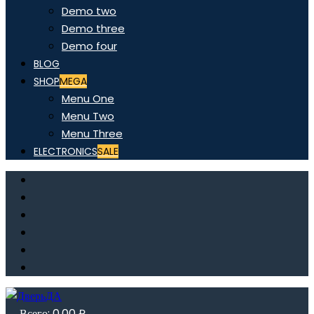
Demo two
Demo three
Demo four
BLOG
SHOP
MEGA
Menu One
Menu Two
Menu Three
ELECTRONICS
SALE
Всего:
0,00
₽