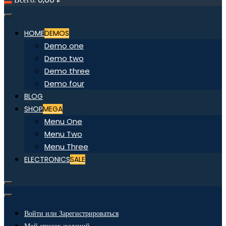
HOME
DEMOS
Demo one
Demo two
Demo three
Demo four
BLOG
SHOP
MEGA
Menu One
Menu Two
Menu Three
ELECTRONICS
SALE
Войти или Зарегистрироваться