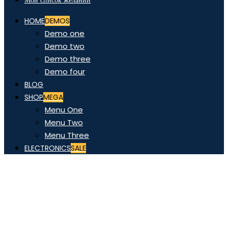
Мой список желаний
HOME
DEMOS
Demo one
Demo two
Demo three
Demo four
BLOG
SHOP
MEGA
Menu One
Menu Two
Menu Three
ELECTRONICS
SALE