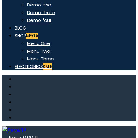
Demo two
Demo three
Demo four
BLOG
SHOP
MEGA
Menu One
Menu Two
Menu Three
ELECTRONICS
SALE
Всего:
0,00
₽