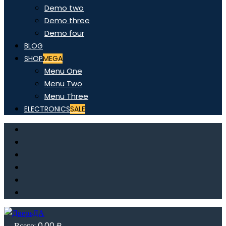
Demo two
Demo three
Demo four
BLOG
SHOP
MEGA
Menu One
Menu Two
Menu Three
ELECTRONICS
SALE
Всего:
0,00
₽