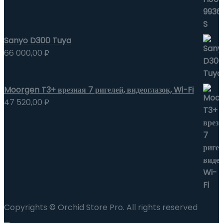
Sanyo D300 Tuya
66 000,00
₽
Moorgen T3+ врезная 7 ригелей, видеоглазок, Wi-Fi
47 520,00
₽
Copyrights © Orchid Store Pro. All rights reserved