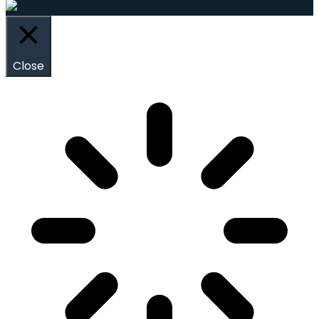
Close