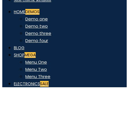
Мой список желаний
HOME
DEMOS
Demo one
Demo two
Demo three
Demo four
BLOG
SHOP
MEGA
Menu One
Menu Two
Menu Three
ELECTRONICS
SALE