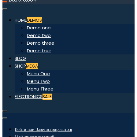
HOME
DEMOS
Demo one
Demo two
Demo three
Demo four
BLOG
SHOP
MEGA
Menu One
Menu Two
Menu Three
ELECTRONICS
SALE
Войти или Зарегистрироваться