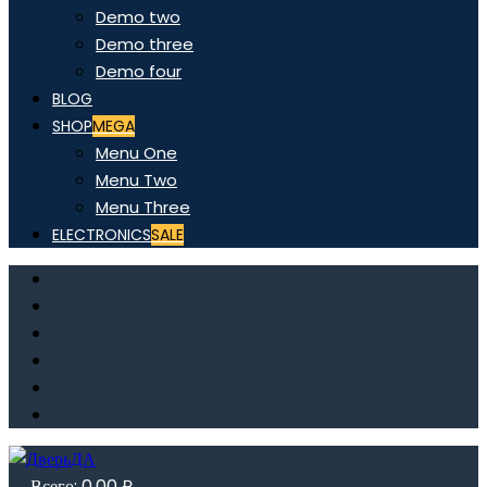
Demo two
Demo three
Demo four
BLOG
SHOP
MEGA
Menu One
Menu Two
Menu Three
ELECTRONICS
SALE
Всего:
0,00
₽