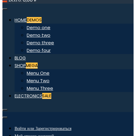
HOME
DEMOS
Demo one
Demo two
Demo three
Demo four
BLOG
SHOP
MEGA
Menu One
Menu Two
Menu Three
ELECTRONICS
SALE
Войти или Зарегистрироваться