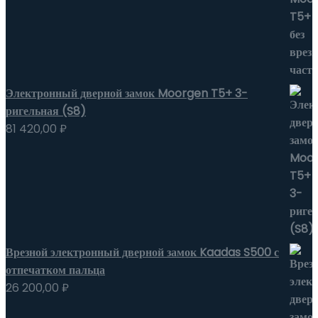
Электронный дверной замок Moorgen T5+ 3-
ригельная (S8)
81 420,00
₽
Врезной электронный дверной замок Kaadas S500 с
отпечатком пальца
26 200,00
₽