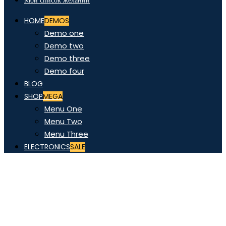
Мой список желаний
HOME
DEMOS
Demo one
Demo two
Demo three
Demo four
BLOG
SHOP
MEGA
Menu One
Menu Two
Menu Three
ELECTRONICS
SALE