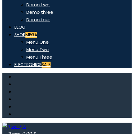
Demo two
Demo three
Demo four
BLOG
SHOP
MEGA
Menu One
Menu Two
Menu Three
ELECTRONICS
SALE
Всего:
0,00
₽