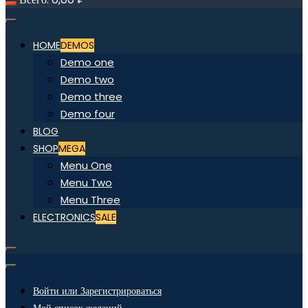
HOME
DEMOS
Demo one
Demo two
Demo three
Demo four
BLOG
SHOP
MEGA
Menu One
Menu Two
Menu Three
ELECTRONICS
SALE
Войти или Зарегистрироваться