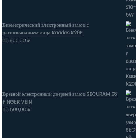
Биометрический электронный замок с
распознаванием лица Kaadas K20F
66 900,00
₽
Врезной электронный дверной замок SECURAM E8
FINGER VEIN
116 500,00
₽