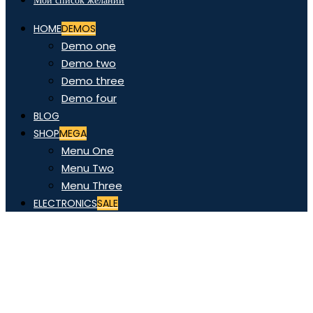
Мой список желаний
HOME
DEMOS
Demo one
Demo two
Demo three
Demo four
BLOG
SHOP
MEGA
Menu One
Menu Two
Menu Three
ELECTRONICS
SALE