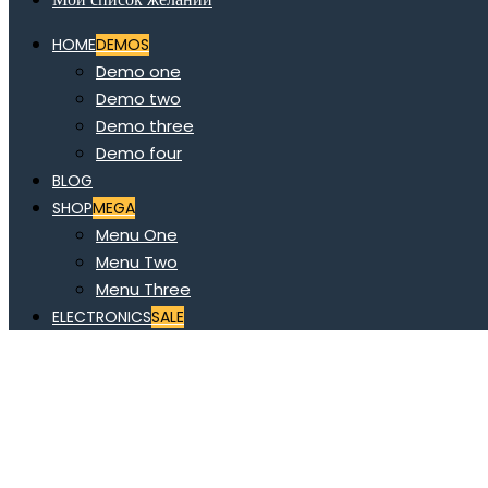
HOME
DEMOS
Demo one
Demo two
Demo three
Demo four
BLOG
SHOP
MEGA
Menu One
Menu Two
Menu Three
ELECTRONICS
SALE