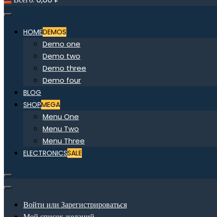
HOME
DEMOS
Demo one
Demo two
Demo three
Demo four
BLOG
SHOP
MEGA
Menu One
Menu Two
Menu Three
ELECTRONICS
SALE
Войти или Зарегистрироваться
Мой список желаний