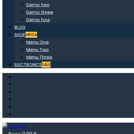
Demo two
Demo three
Demo four
BLOG
SHOP
MEGA
Menu One
Menu Two
Menu Three
ELECTRONICS
SALE
Всего:
0,00
₽