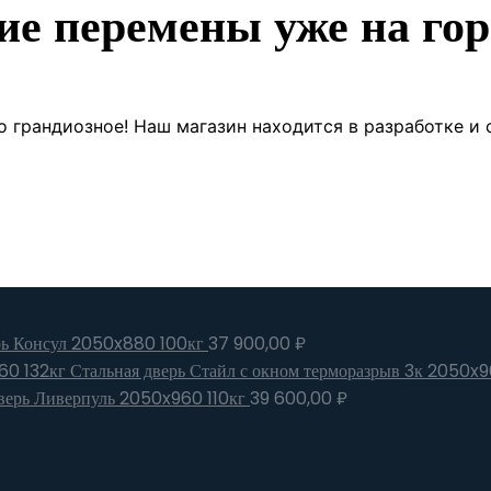
ие перемены уже на гор
о грандиозное! Наш магазин находится в разработке и 
рь Консул 2050x880 100кг
37 900,00
₽
Стальная дверь Стайл с окном терморазрыв 3к 2050x9
верь Ливерпуль 2050x960 110кг
39 600,00
₽