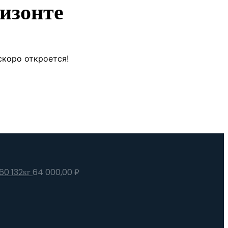
изонте
скоро откроется!
60 132кг
64 000,00
₽