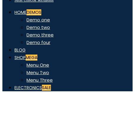
Мой список желаний
HOME
DEMOS
Demo one
Demo two
Demo three
Demo four
BLOG
SHOP
MEGA
Menu One
Menu Two
Menu Three
ELECTRONICS
SALE