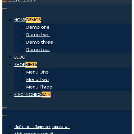
HOME
DEMOS
Demo one
Demo two
Demo three
Demo four
BLOG
SHOP
MEGA
Menu One
Menu Two
Menu Three
ELECTRONICS
SALE
Войти или Зарегистрироваться