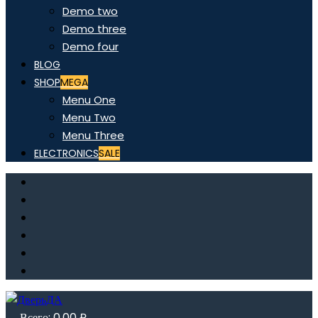
Demo two
Demo three
Demo four
BLOG
SHOP
MEGA
Menu One
Menu Two
Menu Three
ELECTRONICS
SALE
Всего:
0,00
₽