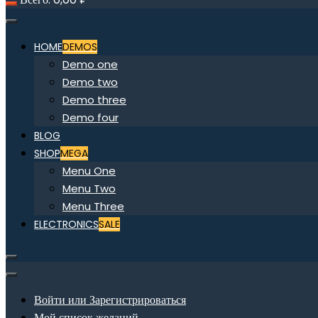
HOME
DEMOS
Demo one
Demo two
Demo three
Demo four
BLOG
SHOP
MEGA
Menu One
Menu Two
Menu Three
ELECTRONICS
SALE
Войти или Зарегистрироваться
Мой список желаний