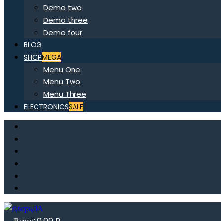
Demo two
Demo three
Demo four
BLOG
SHOP
MEGA
Menu One
Menu Two
Menu Three
ELECTRONICS
SALE
Всего:
0,00
₽