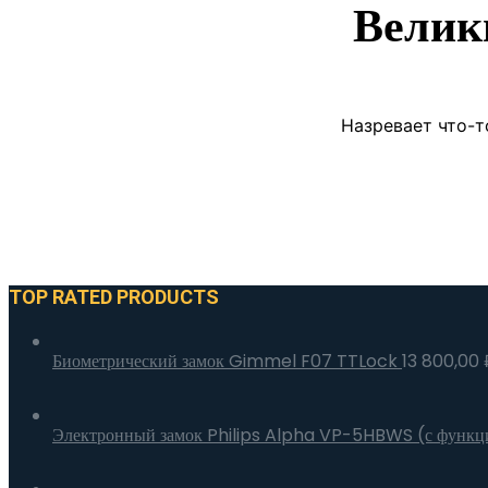
Велик
Назревает что-т
TOP RATED PRODUCTS
Биометрический замок Gimmel F07 TTLock
13 800,00
Электронный замок Philips Alpha VP-5HBWS (с функц