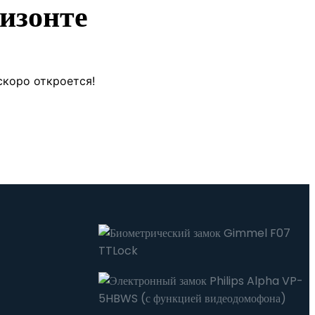
изонте
скоро откроется!