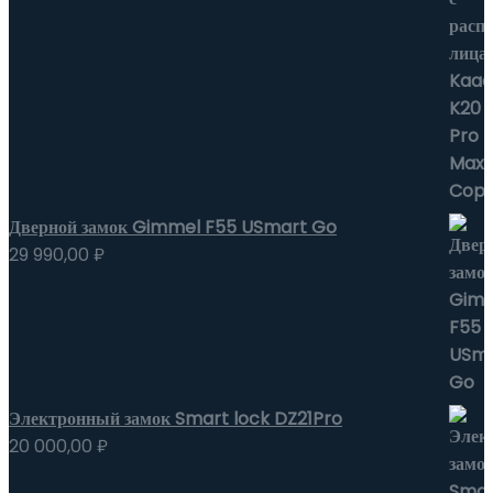
Дверной замок Gimmel F55 USmart Go
29 990,00
₽
Электронный замок Smart lock DZ21Pro
20 000,00
₽