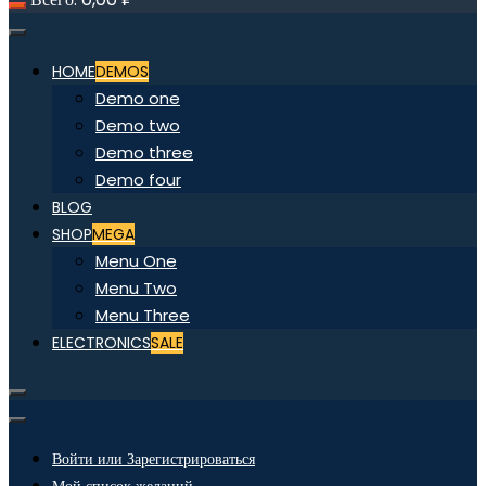
HOME
DEMOS
Demo one
Demo two
Demo three
Demo four
BLOG
SHOP
MEGA
Menu One
Menu Two
Menu Three
ELECTRONICS
SALE
Войти или Зарегистрироваться