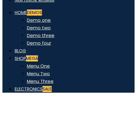
Мой список желаний
HOME
DEMOS
Demo one
Demo two
Demo three
Demo four
BLOG
SHOP
MEGA
Menu One
Menu Two
Menu Three
ELECTRONICS
SALE