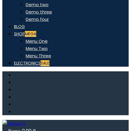
Demo two
Demo three
Demo four
BLOG
SHOP
MEGA
Menu One
Menu Two
Menu Three
ELECTRONICS
SALE
Всего:
0,00
₽